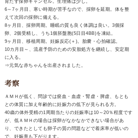
育たず採卵キャンセル。生理痛は少し。
6～7ヶ月目、寒い時期が苦手なので、採卵を延期。体を整
えて次回の採卵に備える。
8ヶ月目、採卵周期。睡眠の質も良く体調は良い。3個採
卵、2個受精し、うち1個胚盤胞(5日目4BB)を凍結。
9ヶ月目、移植周期。妊娠反応(＋)。胎嚢・心拍確認。
10カ月目～、流産予防のための安胎処方を継続し、安定期
に入る。
⇒元気な赤ちゃんを出産されました。
考察
ＡＭＨが低く、問診では瘀血・血虚・腎虚・脾虚、もとも
との体質に加え年齢的に妊娠力の低下が見られる方。
40歳の体外受精の1周期当たりの妊娠率は10～20％程度です
が、低ＡＭＨの場合は採卵がなかなかできない場合があ
り、できたとしても卵子の質の問題などで着床率が低いの
で、妊娠率も下がります。