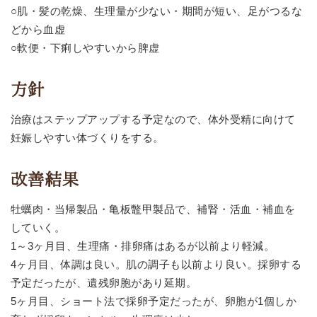
○肌・髪の乾燥、生理量が少ない・期間が短い、足がつるな
どから血虚
○軟便・下痢しやすいから脾虚
方針
治療はステップアップする予定なので、体外受精に向けて
妊娠しやすい体づくりをする。
改善結果
牡蠣肉・当帰製品・亀板鼈甲製品で、補腎・活血・補血を
していく。
1～3ヶ月目、生理痛・排卵痛はあるが以前より軽減。
4ヶ月目、体調は良い。肌の調子も以前より良い。採卵する
予定だったが、遺残卵胞があり延期。
5ヶ月目、ショート法で採卵予定だったが、卵胞が1個しか