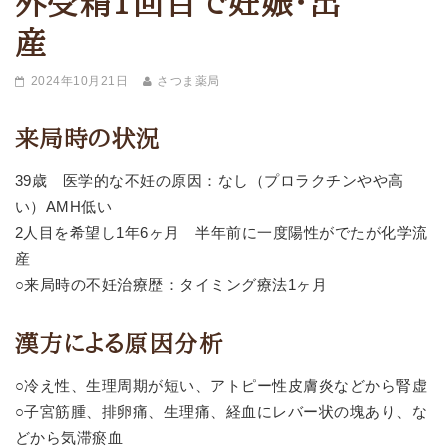
外受精1回目で妊娠・出
産
2024年10月21日
さつま薬局
来局時の状況
39歳 医学的な不妊の原因：なし（プロラクチンやや高
い）AMH低い
2人目を希望し1年6ヶ月 半年前に一度陽性がでたが化学流
産
○来局時の不妊治療歴：タイミング療法1ヶ月
漢方による原因分析
○冷え性、生理周期が短い、アトピー性皮膚炎などから腎虚
○子宮筋腫、排卵痛、生理痛、経血にレバー状の塊あり、な
どから気滞瘀血