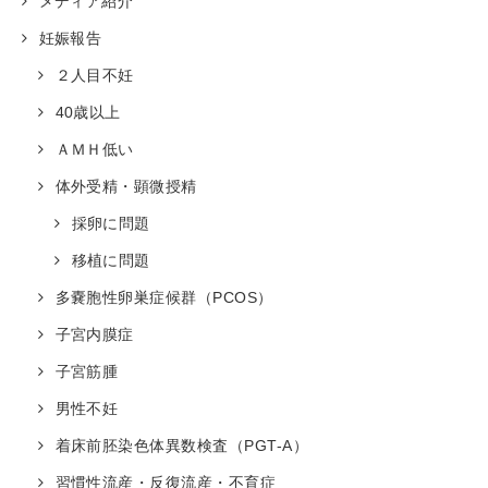
メディア紹介
妊娠報告
２人目不妊
40歳以上
ＡＭＨ低い
体外受精・顕微授精
採卵に問題
移植に問題
多嚢胞性卵巣症候群（PCOS）
子宮内膜症
子宮筋腫
男性不妊
着床前胚染色体異数検査（PGT-A）
習慣性流産・反復流産・不育症