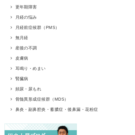
更年期障害
月経の悩み
月経前症候群（PMS）
無月経
産後の不調
皮膚病
耳鳴り・めまい
腎臓病
頻尿・尿もれ
骨髄異形成症候群（MDS）
鼻炎・副鼻腔炎・蓄膿症・後鼻漏・花粉症