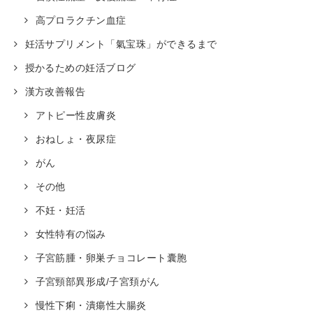
高プロラクチン血症
妊活サプリメント「氣宝珠」ができるまで
授かるための妊活ブログ
漢方改善報告
アトピー性皮膚炎
おねしょ・夜尿症
がん
その他
不妊・妊活
女性特有の悩み
子宮筋腫・卵巣チョコレート囊胞
子宮頸部異形成/子宮頚がん
慢性下痢・潰瘍性大腸炎