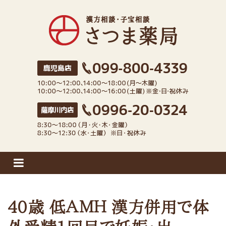
さつま薬局
40歳 低ＡＭＨ 漢方併用で体