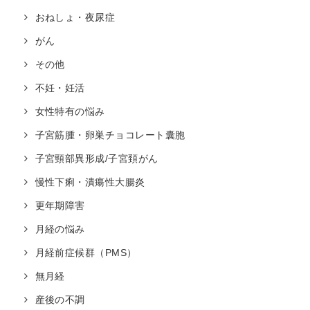
おねしょ・夜尿症
がん
その他
不妊・妊活
女性特有の悩み
子宮筋腫・卵巣チョコレート囊胞
子宮頸部異形成/子宮頚がん
慢性下痢・潰瘍性大腸炎
更年期障害
月経の悩み
月経前症候群（PMS）
無月経
産後の不調