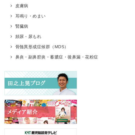
皮膚病
耳鳴り・めまい
腎臓病
頻尿・尿もれ
骨髄異形成症候群（MDS）
鼻炎・副鼻腔炎・蓄膿症・後鼻漏・花粉症