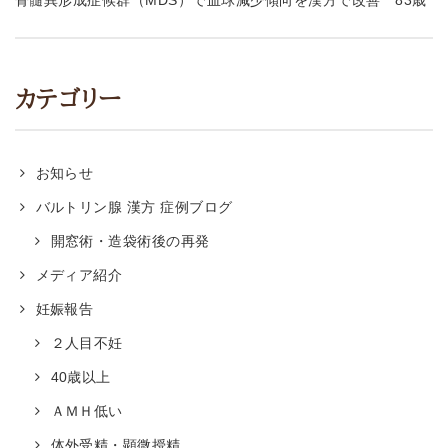
骨髄異形成症候群（MDS）で血球減少傾向を漢方で改善 83歳
カテゴリー
お知らせ
バルトリン腺 漢方 症例ブログ
開窓術・造袋術後の再発
メディア紹介
妊娠報告
２人目不妊
40歳以上
ＡＭＨ低い
体外受精・顕微授精