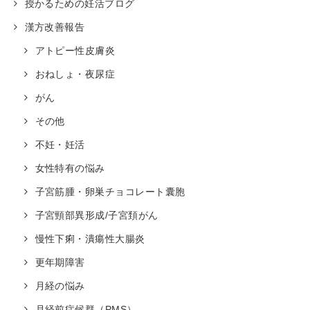
授かるための妊活ブログ
漢方改善報告
アトピー性皮膚炎
おねしょ・夜尿症
がん
その他
不妊・妊活
女性特有の悩み
子宮筋腫・卵巣チョコレート囊胞
子宮頸部異形成/子宮頚がん
慢性下痢・潰瘍性大腸炎
更年期障害
月経の悩み
月経前症候群（PMS）