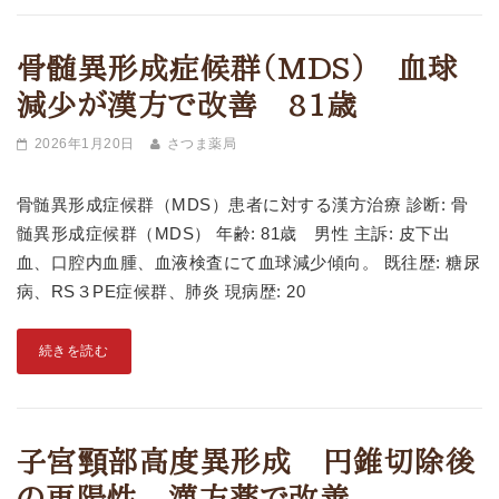
骨髄異形成症候群（MDS） 血球
減少が漢方で改善 81歳
2026年1月20日
さつま薬局
骨髄異形成症候群（MDS）患者に対する漢方治療 診断: 骨
髄異形成症候群（MDS） 年齢: 81歳 男性 主訴: 皮下出
血、口腔内血腫、血液検査にて血球減少傾向。 既往歴: 糖尿
病、RS３PE症候群、肺炎 現病歴: 20
続きを読む
子宮頸部高度異形成 円錐切除後
の再陽性 漢方薬で改善