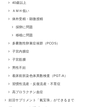
40歳以上
ＡＭＨ低い
体外受精・顕微授精
採卵に問題
移植に問題
多嚢胞性卵巣症候群（PCOS）
子宮内膜症
子宮筋腫
男性不妊
着床前胚染色体異数検査（PGT-A）
習慣性流産・反復流産・不育症
高プロラクチン血症
妊活サプリメント「氣宝珠」ができるまで