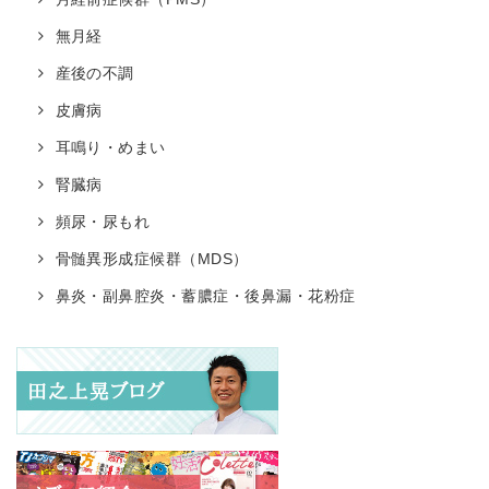
無月経
産後の不調
皮膚病
耳鳴り・めまい
腎臓病
頻尿・尿もれ
骨髄異形成症候群（MDS）
鼻炎・副鼻腔炎・蓄膿症・後鼻漏・花粉症