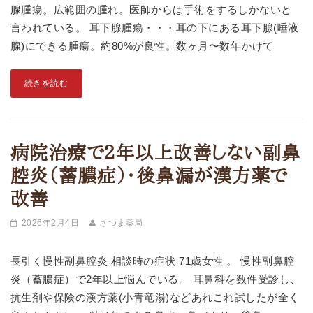
腺腫瘍。広範囲の腫れ。医師からは手術をするしかないと
言われている。 耳下腺腫瘍・・・耳の下にある耳下腺(唾液
腺)にできる腫瘍。約80%が良性。数ヶ月〜数年かけて
続きを読む
病院治療で２年以上改善しない副鼻
腔炎（蓄膿症）・後鼻漏が漢方薬で
改善
2026年2月4日
さつま薬局
長引く慢性副鼻腔炎 相談時の症状 71歳女性 。 慢性副鼻腔
炎（蓄膿症）で2年以上悩んでいる。 耳鼻科を数件受診し、
抗生剤や保険の漢方薬(小青竜湯)などあれこれ試したが全く