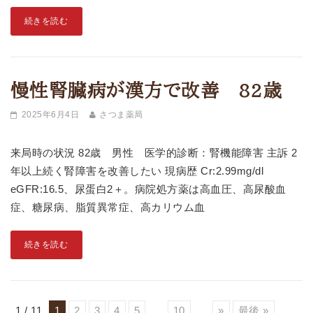
続きを読む
慢性腎臓病が漢方で改善 82歳
2025年6月4日
さつま薬局
来局時の状況 82歳 男性 医学的診断：腎機能障害 主訴 2
年以上続く腎障害を改善したい 現病歴 Cr:2.99mg/dl
eGFR:16.5、尿蛋白2＋。病院処方薬は高血圧、高尿酸血
症、糖尿病、脂質異常症、高カリウム血
続きを読む
1 / 11
1
2
3
4
5
...
10
...
»
最後 »