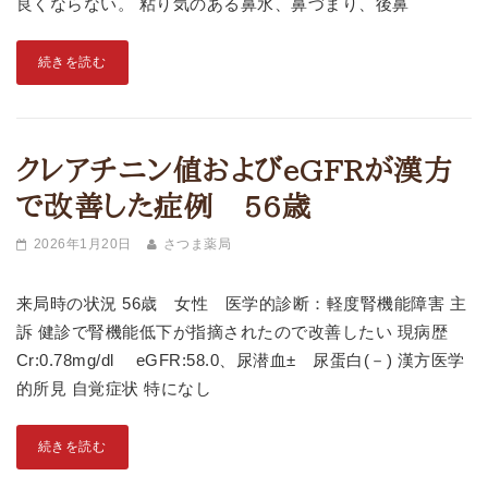
良くならない。 粘り気のある鼻水、鼻づまり、後鼻
続きを読む
クレアチニン値およびeGFRが漢方
で改善した症例 56歳
2026年1月20日
さつま薬局
来局時の状況 56歳 女性 医学的診断：軽度腎機能障害 主
訴 健診で腎機能低下が指摘されたので改善したい 現病歴
Cr:0.78mg/dl eGFR:58.0、尿潜血± 尿蛋白(－) 漢方医学
的所見 自覚症状 特になし
続きを読む