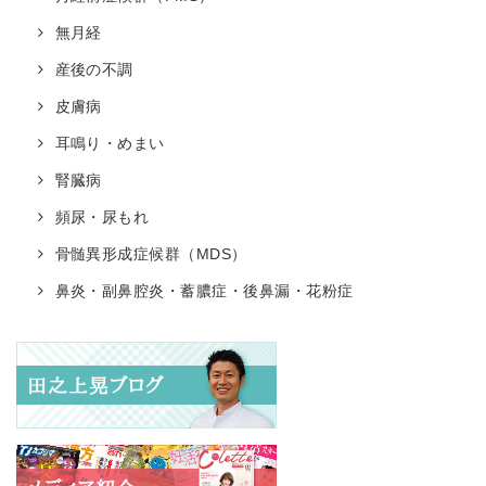
無月経
産後の不調
皮膚病
耳鳴り・めまい
腎臓病
頻尿・尿もれ
骨髄異形成症候群（MDS）
鼻炎・副鼻腔炎・蓄膿症・後鼻漏・花粉症