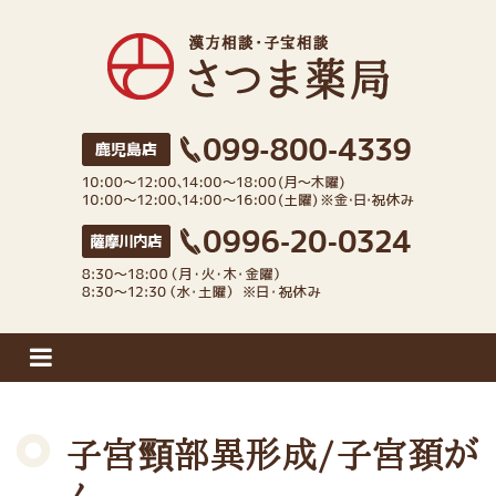
さつま薬局
子宮頸部異形成/子宮頚が