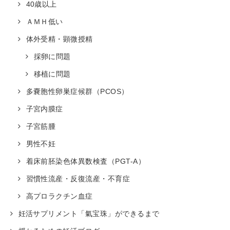
40歳以上
ＡＭＨ低い
体外受精・顕微授精
採卵に問題
移植に問題
多嚢胞性卵巣症候群（PCOS）
子宮内膜症
子宮筋腫
男性不妊
着床前胚染色体異数検査（PGT-A）
習慣性流産・反復流産・不育症
高プロラクチン血症
妊活サプリメント「氣宝珠」ができるまで