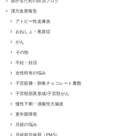
授かるための妊活ブログ
漢方改善報告
アトピー性皮膚炎
おねしょ・夜尿症
がん
その他
不妊・妊活
女性特有の悩み
子宮筋腫・卵巣チョコレート囊胞
子宮頸部異形成/子宮頚がん
慢性下痢・潰瘍性大腸炎
更年期障害
月経の悩み
月経前症候群（PMS）