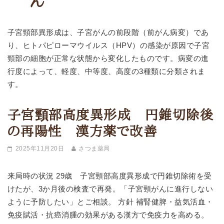
ん
子宮頸部異形成は、子宮がんの前段階（前がん病変）であ
り、ヒトパピローマウイルス（HPV）の感染が原因で子宮
頸部の細胞が正常な状態から変化したものです。病変の進
行度によって、軽度、中等度、高度の3種類に分類されま
す。
子宮頸部高度異形成 円錐切除後
の再陽性 漢方薬で改善
2025年11月20日
さつま薬局
来局時の状況 29歳 子宮頸部高度異形成で円錐切除術を受
けたが、3か月後の検査で再発。「子宮頸がんに進行しない
ように予防したい」とご相談。 方針 補腎健脾・益気活血・
免疫賦活・抗癌消腫の効果がある漢方で免疫力を高める。