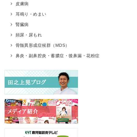
皮膚病
耳鳴り・めまい
腎臓病
頻尿・尿もれ
骨髄異形成症候群（MDS）
鼻炎・副鼻腔炎・蓄膿症・後鼻漏・花粉症