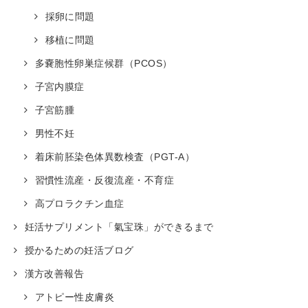
採卵に問題
移植に問題
多嚢胞性卵巣症候群（PCOS）
子宮内膜症
子宮筋腫
男性不妊
着床前胚染色体異数検査（PGT-A）
習慣性流産・反復流産・不育症
高プロラクチン血症
妊活サプリメント「氣宝珠」ができるまで
授かるための妊活ブログ
漢方改善報告
アトピー性皮膚炎