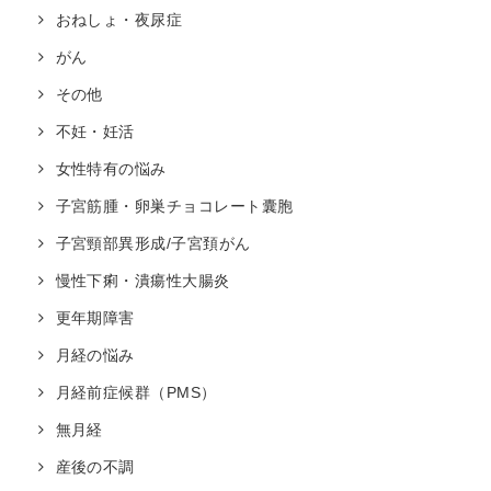
おねしょ・夜尿症
がん
その他
不妊・妊活
女性特有の悩み
子宮筋腫・卵巣チョコレート囊胞
子宮頸部異形成/子宮頚がん
慢性下痢・潰瘍性大腸炎
更年期障害
月経の悩み
月経前症候群（PMS）
無月経
産後の不調