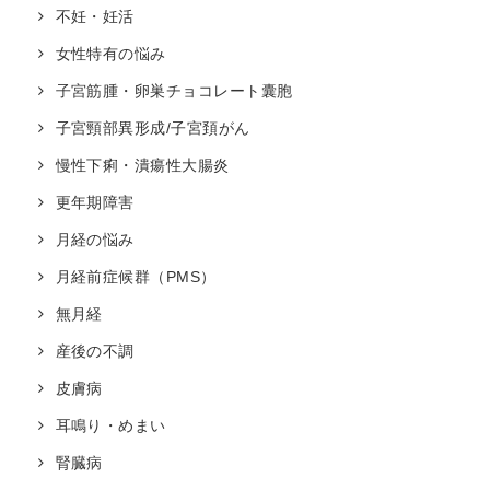
不妊・妊活
女性特有の悩み
子宮筋腫・卵巣チョコレート囊胞
子宮頸部異形成/子宮頚がん
慢性下痢・潰瘍性大腸炎
更年期障害
月経の悩み
月経前症候群（PMS）
無月経
産後の不調
皮膚病
耳鳴り・めまい
腎臓病