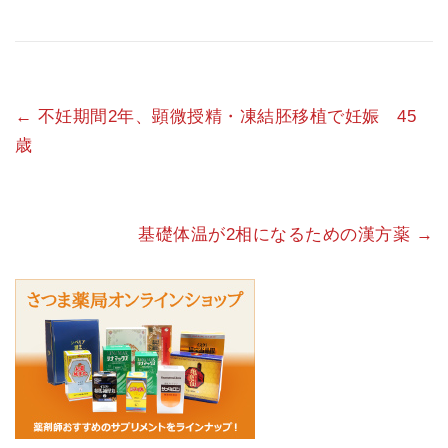
←
不妊期間2年、顕微授精・凍結胚移植で妊娠 45
歳
基礎体温が2相になるための漢方薬
→