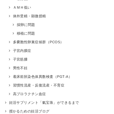
ＡＭＨ低い
体外受精・顕微授精
採卵に問題
移植に問題
多嚢胞性卵巣症候群（PCOS）
子宮内膜症
子宮筋腫
男性不妊
着床前胚染色体異数検査（PGT-A）
習慣性流産・反復流産・不育症
高プロラクチン血症
妊活サプリメント「氣宝珠」ができるまで
授かるための妊活ブログ