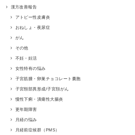
漢方改善報告
アトピー性皮膚炎
おねしょ・夜尿症
がん
その他
不妊・妊活
女性特有の悩み
子宮筋腫・卵巣チョコレート囊胞
子宮頸部異形成/子宮頚がん
慢性下痢・潰瘍性大腸炎
更年期障害
月経の悩み
月経前症候群（PMS）