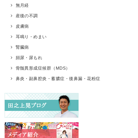
無月経
産後の不調
皮膚病
耳鳴り・めまい
腎臓病
頻尿・尿もれ
骨髄異形成症候群（MDS）
鼻炎・副鼻腔炎・蓄膿症・後鼻漏・花粉症