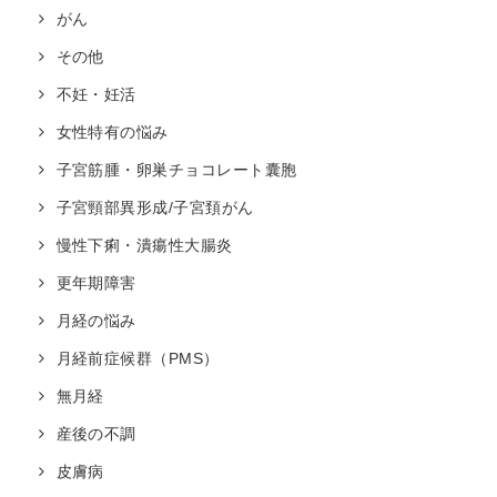
がん
その他
不妊・妊活
女性特有の悩み
子宮筋腫・卵巣チョコレート囊胞
子宮頸部異形成/子宮頚がん
慢性下痢・潰瘍性大腸炎
更年期障害
月経の悩み
月経前症候群（PMS）
無月経
産後の不調
皮膚病