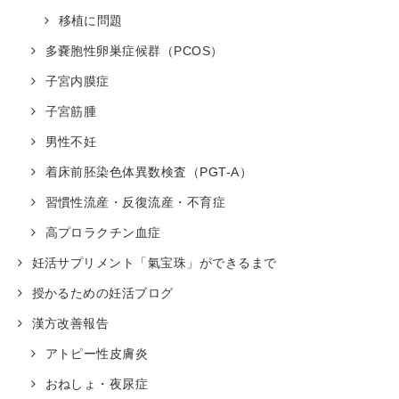
移植に問題
多嚢胞性卵巣症候群（PCOS）
子宮内膜症
子宮筋腫
男性不妊
着床前胚染色体異数検査（PGT-A）
習慣性流産・反復流産・不育症
高プロラクチン血症
妊活サプリメント「氣宝珠」ができるまで
授かるための妊活ブログ
漢方改善報告
アトピー性皮膚炎
おねしょ・夜尿症