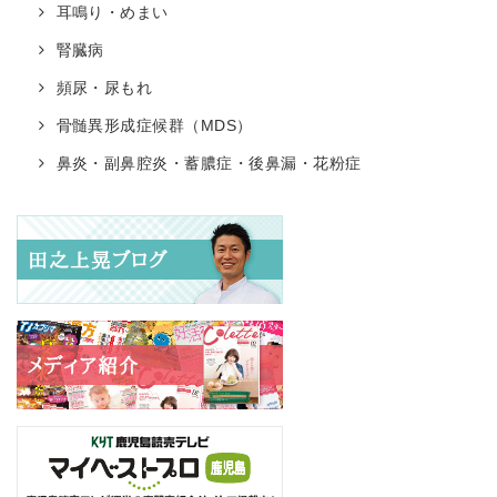
耳鳴り・めまい
腎臓病
頻尿・尿もれ
骨髄異形成症候群（MDS）
鼻炎・副鼻腔炎・蓄膿症・後鼻漏・花粉症