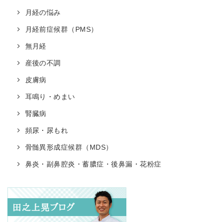
月経の悩み
月経前症候群（PMS）
無月経
産後の不調
皮膚病
耳鳴り・めまい
腎臓病
頻尿・尿もれ
骨髄異形成症候群（MDS）
鼻炎・副鼻腔炎・蓄膿症・後鼻漏・花粉症