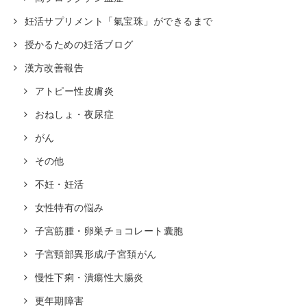
妊活サプリメント「氣宝珠」ができるまで
授かるための妊活ブログ
漢方改善報告
アトピー性皮膚炎
おねしょ・夜尿症
がん
その他
不妊・妊活
女性特有の悩み
子宮筋腫・卵巣チョコレート囊胞
子宮頸部異形成/子宮頚がん
慢性下痢・潰瘍性大腸炎
更年期障害