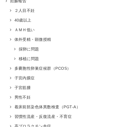
妊娠報告
２人目不妊
40歳以上
ＡＭＨ低い
体外受精・顕微授精
採卵に問題
移植に問題
多嚢胞性卵巣症候群（PCOS）
子宮内膜症
子宮筋腫
男性不妊
着床前胚染色体異数検査（PGT-A）
習慣性流産・反復流産・不育症
高プロラクチン血症