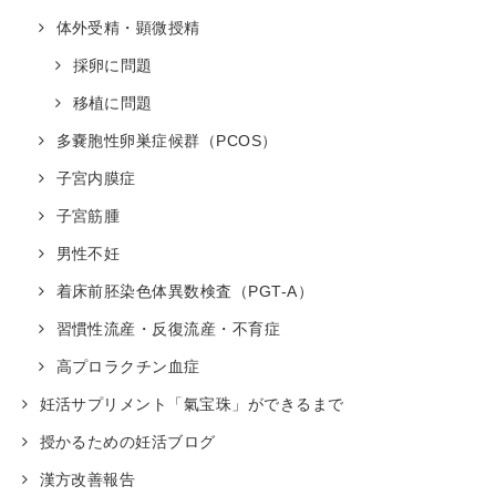
体外受精・顕微授精
採卵に問題
移植に問題
多嚢胞性卵巣症候群（PCOS）
子宮内膜症
子宮筋腫
男性不妊
着床前胚染色体異数検査（PGT-A）
習慣性流産・反復流産・不育症
高プロラクチン血症
妊活サプリメント「氣宝珠」ができるまで
授かるための妊活ブログ
漢方改善報告