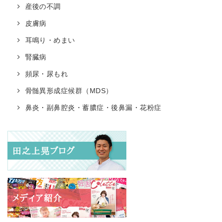
産後の不調
皮膚病
耳鳴り・めまい
腎臓病
頻尿・尿もれ
骨髄異形成症候群（MDS）
鼻炎・副鼻腔炎・蓄膿症・後鼻漏・花粉症