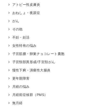
アトピー性皮膚炎
おねしょ・夜尿症
がん
その他
不妊・妊活
女性特有の悩み
子宮筋腫・卵巣チョコレート囊胞
子宮頸部異形成/子宮頚がん
慢性下痢・潰瘍性大腸炎
更年期障害
月経の悩み
月経前症候群（PMS）
無月経