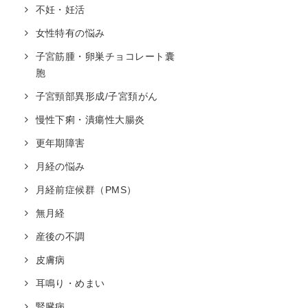
不妊・妊活
女性特有の悩み
子宮筋腫・卵巣チョコレート囊
胞
子宮頸部異形成/子宮頚がん
慢性下痢・潰瘍性大腸炎
更年期障害
月経の悩み
月経前症候群（PMS）
無月経
産後の不調
皮膚病
耳鳴り・めまい
腎臓病