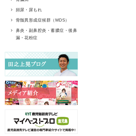
頻尿・尿もれ
骨髄異形成症候群（MDS）
鼻炎・副鼻腔炎・蓄膿症・後鼻
漏・花粉症