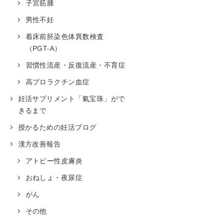
子宮筋腫
男性不妊
着床前胚染色体異数検査
（PGT-A）
習慣性流産・反復流産・不育症
高プロラクチン血症
妊活サプリメント「氣宝珠」がで
きるまで
授かるための妊活ブログ
漢方改善報告
アトピー性皮膚炎
おねしょ・夜尿症
がん
その他