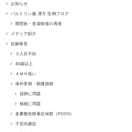
お知らせ
バルトリン腺 漢方 症例ブログ
開窓術・造袋術後の再発
メディア紹介
妊娠報告
２人目不妊
40歳以上
ＡＭＨ低い
体外受精・顕微授精
採卵に問題
移植に問題
多嚢胞性卵巣症候群（PCOS）
子宮内膜症