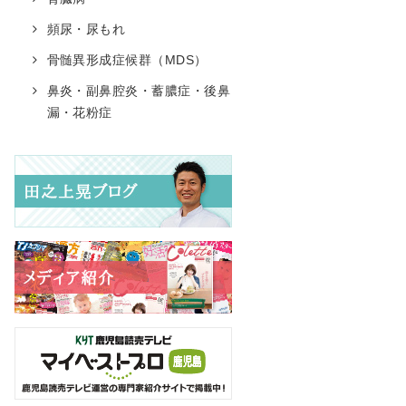
頻尿・尿もれ
骨髄異形成症候群（MDS）
鼻炎・副鼻腔炎・蓄膿症・後鼻
漏・花粉症