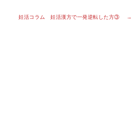
妊活コラム 妊活漢方で一発逆転した方③
→