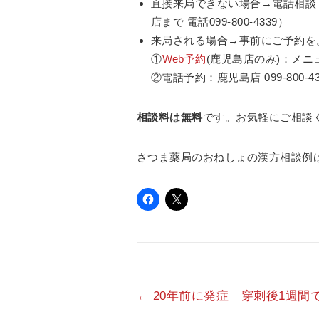
直接来局できない場合→電話相談
店まで 電話099-800-4339）
来局される場合→事前にご予約を
①
Web予約
(鹿児島店のみ)：メ
②電話予約：鹿児島店 099-800-433
相談料は無料
です。お気軽にご相談
さつま薬局のおねしょの漢方相談例
←
20年前に発症 穿刺後1週間