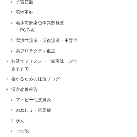
子宮筋腫
男性不妊
着床前胚染色体異数検査
（PGT-A）
習慣性流産・反復流産・不育症
高プロラクチン血症
妊活サプリメント「氣宝珠」がで
きるまで
授かるための妊活ブログ
漢方改善報告
アトピー性皮膚炎
おねしょ・夜尿症
がん
その他