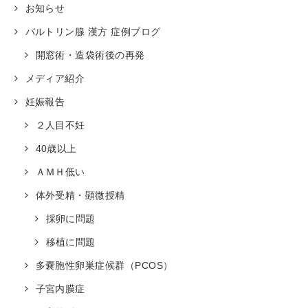
お知らせ
バルトリン腺 漢方 症例ブログ
開窓術・造袋術後の再発
メディア紹介
妊娠報告
２人目不妊
40歳以上
ＡＭＨ低い
体外受精・顕微授精
採卵に問題
移植に問題
多嚢胞性卵巣症候群（PCOS）
子宮内膜症