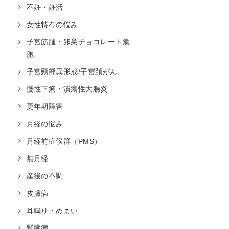
不妊・妊活
女性特有の悩み
子宮筋腫・卵巣チョコレート囊
胞
子宮頸部異形成/子宮頚がん
慢性下痢・潰瘍性大腸炎
更年期障害
月経の悩み
月経前症候群（PMS）
無月経
産後の不調
皮膚病
耳鳴り・めまい
腎臓病