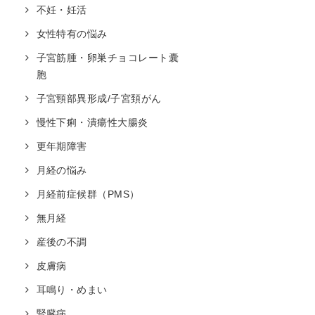
不妊・妊活
女性特有の悩み
子宮筋腫・卵巣チョコレート囊
胞
子宮頸部異形成/子宮頚がん
慢性下痢・潰瘍性大腸炎
更年期障害
月経の悩み
月経前症候群（PMS）
無月経
産後の不調
皮膚病
耳鳴り・めまい
腎臓病