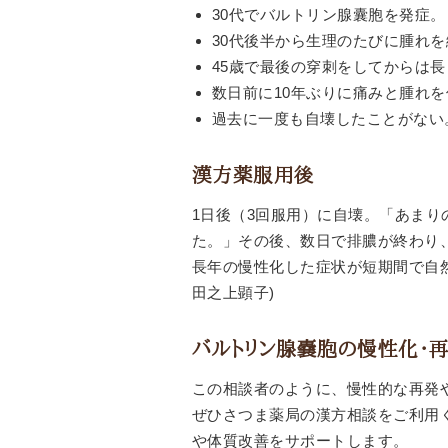
30代でバルトリン腺囊胞を発症。
30代後半から生理のたびに腫れ
45歳で最後の穿刺をしてからは
数日前に10年ぶりに痛みと腫れ
過去に一度も自壊したことがない
漢方薬服用後
1日後（3回服用）に自壊。「あま
た。」その後、数日で排膿が終わり
長年の慢性化した症状が短期間で自
田之上顕子)
バルトリン腺嚢胞の慢性化・
この相談者のように、慢性的な再発
ぜひさつま薬局の漢方相談をご利用
や体質改善をサポートします。