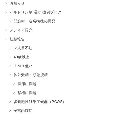
お知らせ
バルトリン腺 漢方 症例ブログ
開窓術・造袋術後の再発
メディア紹介
妊娠報告
２人目不妊
40歳以上
ＡＭＨ低い
体外受精・顕微授精
採卵に問題
移植に問題
多嚢胞性卵巣症候群（PCOS）
子宮内膜症