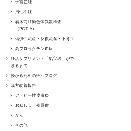
子宮筋腫
男性不妊
着床前胚染色体異数検査
（PGT-A）
習慣性流産・反復流産・不育症
高プロラクチン血症
妊活サプリメント「氣宝珠」がで
きるまで
授かるための妊活ブログ
漢方改善報告
アトピー性皮膚炎
おねしょ・夜尿症
がん
その他