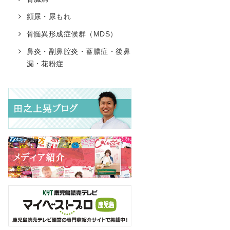
頻尿・尿もれ
骨髄異形成症候群（MDS）
鼻炎・副鼻腔炎・蓄膿症・後鼻
漏・花粉症